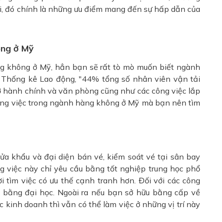
ải, đó chính là những ưu điểm mang đến sự hấp dẫn của
hông ở Mỹ
g không ở Mỹ, hẳn bạn sẽ rất tò mò muốn biết ngành
 Thống kê Lao động, "44% tổng số nhân viên vận tải
rợ hành chính và văn phòng cũng như các công việc lắp
 công việc trong ngành hàng không ở Mỹ mà bạn nên tìm
 cửa khẩu và đại diện bán vé, kiểm soát vé tại sân bay
 việc này chỉ yêu cầu bằng tốt nghiệp trung học phổ
i tìm việc có ưu thế cạnh tranh hơn. Đối với các công
ó bằng đại học. Ngoài ra nếu bạn sở hữu bằng cấp về
kinh doanh thì vẫn có thể làm việc ở những vị trí này