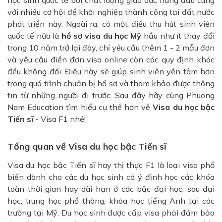
với nhiều cơ hội để khởi nghiệp thành công tại đất nước
phát triển này. Ngoài ra, có một điều thu hút sinh viên
quốc tế nữa là
hồ sơ visa du học Mỹ
hầu như ít thay đổi
trong 10 năm trở lại đây, chỉ yêu cầu thêm 1 - 2 mẫu đơn
và yêu cầu điền đơn visa online còn các quy định khác
đều không đổi. Điều này sẽ giúp sinh viên yên tâm hơn
trong quá trình chuẩn bị hồ sơ và tham khảo được thông
tin từ những người đi trước. Sau đây hãy cùng Phuong
Nam Education tìm hiểu cụ thể hơn về
Visa du học bậc
Tiến sĩ
- Visa F1 nhé!
Tổng quan về Visa du học bậc Tiến sĩ
Visa du học bậc Tiến sĩ hay thị thực F1 là loại visa phổ
biến dành cho các du học sinh có ý định học các khóa
toàn thời gian hay dài hạn ở các bậc đại học, sau đại
học, trung học phổ thông, khóa học tiếng Anh tại các
trường tại Mỹ. Du học sinh được cấp visa phải đảm bảo