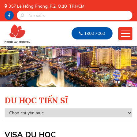
357 Lê Hồng Phong, P.2, Q.10, TP.HCM
1900 7060
DU HỌC TIẾN SĨ
VISA DU HỌC