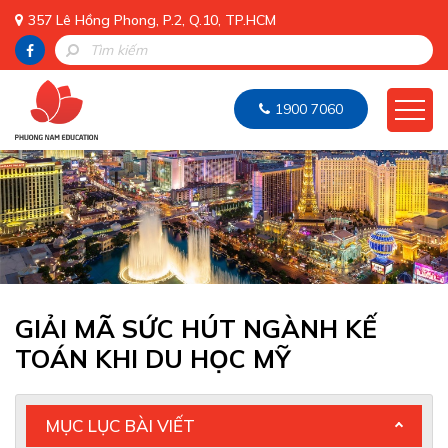
357 Lê Hồng Phong, P.2, Q.10, TP.HCM
1900 7060
GIẢI MÃ SỨC HÚT NGÀNH KẾ
TOÁN KHI DU HỌC MỸ
MỤC LỤC BÀI VIẾT