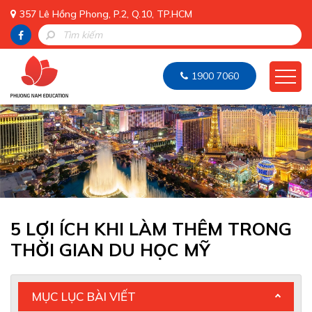
357 Lê Hồng Phong, P.2, Q.10, TP.HCM
1900 7060
5 LỢI ÍCH KHI LÀM THÊM TRONG
THỜI GIAN DU HỌC MỸ
MỤC LỤC BÀI VIẾT