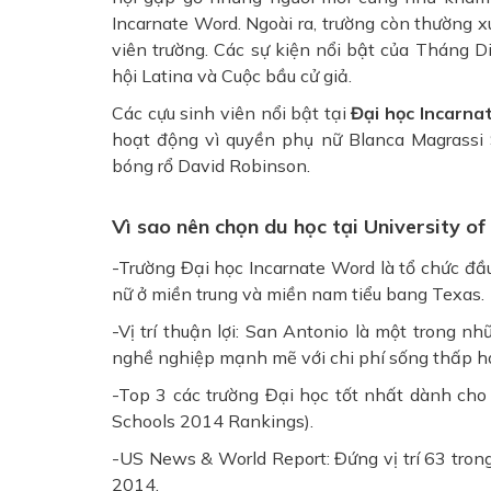
Incarnate Word. Ngoài ra, trường còn thường x
viên trường. Các sự kiện nổi bật của Tháng 
hội Latina và Cuộc bầu cử giả.
Các cựu sinh viên nổi bật tại
Đại học Incarn
hoạt động vì quyền phụ nữ Blanca Magrassi S
bóng rổ David Robinson.
Vì sao nên chọn du học tại University of
-Trường Đại học Incarnate Word là tổ chức đầ
nữ ở miền trung và miền nam tiểu bang Texas.
-Vị trí thuận lợi: San Antonio là một trong nh
nghề nghiệp mạnh mẽ với chi phí sống thấp h
-Top 3 các trường Đại học tốt nhất dành cho 
Schools 2014 Rankings).
-US News & World Report: Đứng vị trí 63 trong
2014.