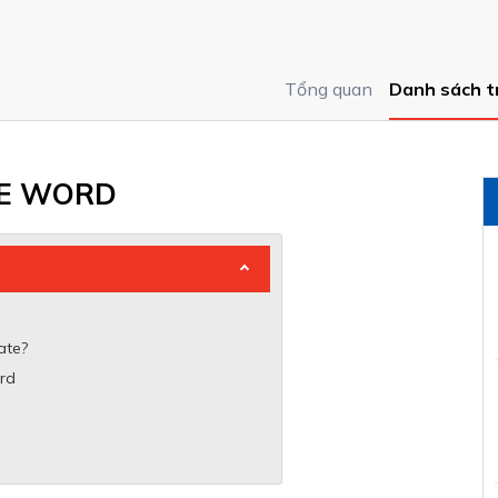
Tổng quan
Danh sách t
TE WORD
ate?
ord