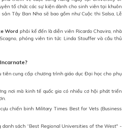
uyên tổ chức các sự kiện dành cho sinh viên tại khuôn
Di sản Tây Ban Nha sẽ bao gồm như Cuộc thi Salsa, Lễ
ate Word
phải kể đến là diễn viên Ricardo Chavira, nhà
cagno, phóng viên tin tức Linda Stouffer và cầu thủ
 Incarnate?
u tiên cung cấp chương trình giáo dục Đại học cho phụ
ững nơi mà kinh tế quốc gia có nhiều cơ hội phát triển
ơn.
cựu chiến binh Military Times Best for Vets (Business
 danh sách “Best Regional Universities of the West" -