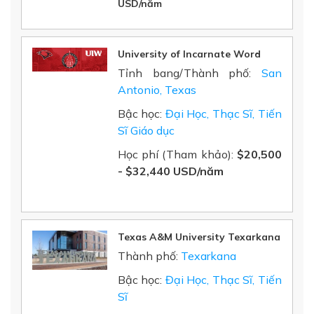
USD/năm
University of Incarnate Word
Tỉnh bang/Thành phố:
San
Antonio, Texas
Bậc học:
Đại Học, Thạc Sĩ, Tiến
Sĩ Giáo dục
Học phí (Tham khảo):
$20,500
-
$32,440 USD/năm
Texas A&M University Texarkana
Thành phố:
Texarkana
Bậc học:
Đại Học, Thạc Sĩ, Tiến
Sĩ