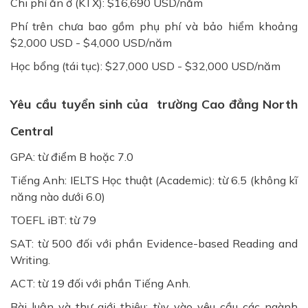
Chi phí ăn ở (KTX):
$
16,690 USD/năm
Phí trên chưa bao gồm phụ phí và bảo hiểm khoảng
$
2,000 USD -
$
4,000 USD/năm
Học bổng (tái tục):
$
27,000 USD -
$
32,000 USD/năm
Yêu cầu tuyển sinh của trường Cao đẳng North
Central
GPA: từ điểm B hoặc 7.0
Tiếng Anh: IELTS Học thuật (Academic): từ 6.5 (không kĩ
năng nào dưới 6.0)
TOEFL iBT: từ 79
SAT: từ 500 đối với phần Evidence-based Reading and
Writing.
ACT: từ 19 đối với phần Tiếng Anh.
Bài luận và thư giới thiệu: tùy vào yêu cầu các ngành