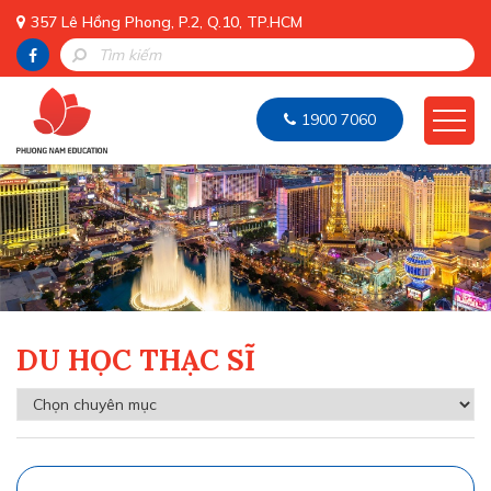
357 Lê Hồng Phong, P.2, Q.10, TP.HCM
1900 7060
DU HỌC THẠC SĨ