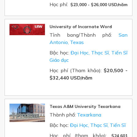
Học phí:
$23,000 - $26,000 USD/năm
University of Incarnate Word
Tỉnh bang/Thành phố:
San
Antonio, Texas
Bậc học:
Đại Học, Thạc Sĩ, Tiến Sĩ
Giáo dục
Học phí (Tham khảo):
$20,500 -
$32,440 USD/năm
Texas A&M University Texarkana
Thành phố:
Texarkana
Bậc học:
Đại Học, Thạc Sĩ, Tiến Sĩ
Học phí (tham khảo):
$24,601