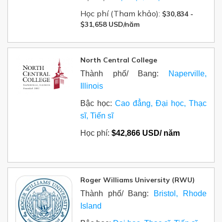
Học phí (Tham khảo):
$30,834 -
$31,658 USD/năm
North Central College
Thành phố/ Bang:
Naperville,
Illinois
Bậc học:
Cao đẳng, Đại học, Thạc
sĩ, Tiến sĩ
Học phí:
$
42,866 USD/ năm
Roger Williams University (RWU)
Thành phố/ Bang:
Bristol, Rhode
Island