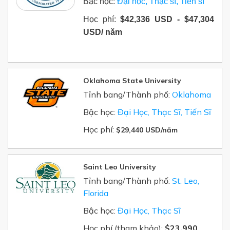
Bậc học:
Đại học, Thạc sĩ, Tiến sĩ
Học phí:
$
42,336 USD -
$
47,304
USD/ năm
Oklahoma State University
Tỉnh bang/Thành phố:
Oklahoma
Bậc học:
Đại Học, Thạc Sĩ, Tiến Sĩ
Học phí:
$29,440 USD/năm
Saint Leo University
Tỉnh bang/Thành phố:
St. Leo,
Florida
Bậc học:
Đại Học, Thạc Sĩ
Học phí (tham khảo):
$23,990