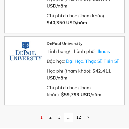
USD/năm
Chi phí du học (tham khảo):
$40,350 USD/năm
DePaul University
Tỉnh bang/Thành phố:
Illinois
Bậc học:
Đại Học, Thạc Sĩ, Tiến Sĩ
Học phí (tham khảo):
$42,411
USD/năm
Chi phí du học (tham
khảo):
$59,793 USD/năm
1
2
3
...
12