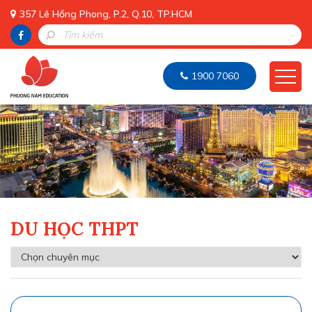
357 Lê Hồng Phong, P.2, Q.10, TP.HCM
1900 7060
DU HỌC THPT