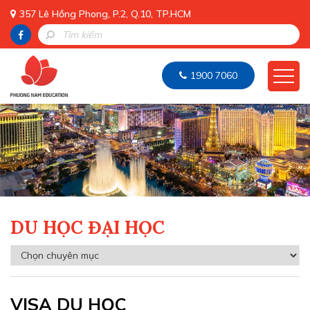
357 Lê Hồng Phong, P.2, Q.10, TP.HCM
1900 7060
DU HỌC ĐẠI HỌC
VISA DU HỌC