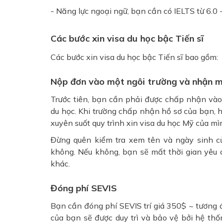
- Năng lực ngoại ngữ, bạn cần có IELTS từ 6.0 
Các bước xin visa du học bậc Tiến sĩ
Các bước xin visa du học bậc Tiến sĩ bao gồm:
Nộp đơn vào một ngôi trường và nhận mẫ
Trước tiên, bạn cần phải được chấp nhận vào 
du học. Khi trường chấp nhận hồ sơ của bạn, 
xuyên suốt quy trình xin visa du học Mỹ của mì
Đừng quên kiểm tra xem tên và ngày sinh củ
không. Nếu không, bạn sẽ mất thời gian yêu 
khác.
Đóng phí SEVIS
Bạn cần đóng phí SEVIS trí giá 350$ ~ tương 
của bạn sẽ được duy trì và bảo vệ bởi hệ thố