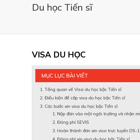
Du học Tiến sĩ
VISA DU HỌC
MỤC LỤC BÀI VIẾT
Tổng quan về Visa du học bậc Tiến sĩ
Điều kiện để cấp visa du học bậc Tiến sĩ
Các bước xin visa du học bậc Tiến sĩ
Nộp đơn vào một ngôi trường và nhận mẫu
Đóng phí SEVIS
Hoàn thành đơn xin visa trực tuyến DS-
Đóng phí xin visa du học bậc Tiến sĩ