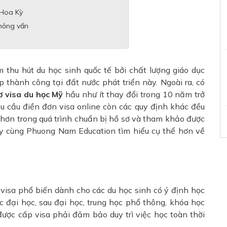
 Hoa Kỳ
phỏng vấn
m thu hút du học sinh quốc tế bởi chất lượng giáo dục
 thành công tại đất nước phát triển này. Ngoài ra, có
ơ visa du học Mỹ
hầu như ít thay đổi trong 10 năm trở
êu cầu điền đơn visa online còn các quy định khác đều
 hơn trong quá trình chuẩn bị hồ sơ và tham khảo được
hãy cùng Phuong Nam Education tìm hiểu cụ thể hơn về
i visa phổ biến dành cho các du học sinh có ý định học
c đại học, sau đại học, trung học phổ thông, khóa học
được cấp visa phải đảm bảo duy trì việc học toàn thời
.