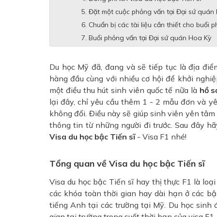
Đặt một cuộc phỏng vấn tại Đại sứ quán
Chuẩn bị các tài liệu cần thiết cho buổi 
Buổi phỏng vấn tại Đại sứ quán Hoa Kỳ
Du học Mỹ đã, đang và sẽ tiếp tục là địa điể
hàng đầu cùng với nhiều cơ hội để khởi nghiệp
một điều thu hút sinh viên quốc tế nữa là
hồ s
lại đây, chỉ yêu cầu thêm 1 - 2 mẫu đơn và y
không đổi. Điều này sẽ giúp sinh viên yên tâm
thông tin từ những người đi trước. Sau đây 
Visa du học bậc Tiến sĩ
- Visa F1 nhé!
Tổng quan về Visa du học bậc Tiến sĩ
Visa du học bậc Tiến sĩ hay thị thực F1 là loạ
các khóa toàn thời gian hay dài hạn ở các bậ
tiếng Anh tại các trường tại Mỹ. Du học sinh 
gian tại trường trong suốt thời hạn của visa F1