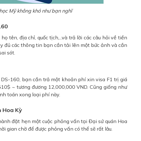
 học Mỹ không khó như bạn nghĩ
160
 tên, địa chỉ, quốc tịch,...và trả lời các câu hỏi về tiền
đầy đủ các thông tin bạn cần tải lên một bức ảnh và cần
sai sót.
 DS-160, bạn cần trả một khoản phí xin visa F1 trị giá
là 510$ ~ tương đương 12,000,000 VND. Cũng giống như
nh toán xong loại phí này.
n Hoa Kỳ
n hành đặt hẹn một cuộc phỏng vấn tại Đại sứ quán Hoa
thời gian chờ để được phỏng vấn có thể sẽ rất lâu.