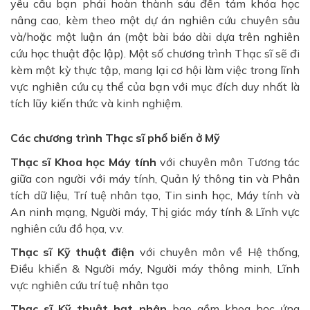
yêu cầu bạn phải hoàn thành sáu đến tám khóa học
nâng cao, kèm theo một dự án nghiên cứu chuyên sâu
và/hoặc một luận án (một bài báo dài dựa trên nghiên
cứu học thuật độc lập). Một số chương trình Thạc sĩ sẽ đi
kèm một kỳ thực tập, mang lại cơ hội làm việc trong lĩnh
vực nghiên cứu cụ thể của bạn với mục đích duy nhất là
tích lũy kiến ​​thức và kinh nghiệm.
Các chương trình Thạc sĩ phổ biến ở Mỹ
Thạc sĩ Khoa học Máy tính
với chuyên môn Tương tác
giữa con người với máy tính, Quản lý thông tin và Phân
tích dữ liệu, Trí tuệ nhân tạo, Tin sinh học, Máy tính và
An ninh mạng, Người máy, Thị giác máy tính & Lĩnh vực
nghiên cứu đồ họa, v.v.
Thạc sĩ Kỹ thuật điện
với chuyên môn về Hệ thống,
Điều khiển & Người máy, Người máy thông minh, Lĩnh
vực nghiên cứu trí tuệ nhân tạo
Thạc sĩ Kỹ thuật hạt nhân
bao gồm khoa học ứng