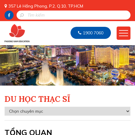
357 Lê Hồng Phong, P.2, Q.10, TP.HCM
1900 7060
DU HỌC THẠC SĨ
TỔNG QUAN