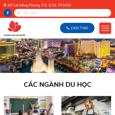
357 Lê Hồng Phong, P.2, Q.10, TP.HCM
1900 7060
CÁC NGÀNH DU HỌC