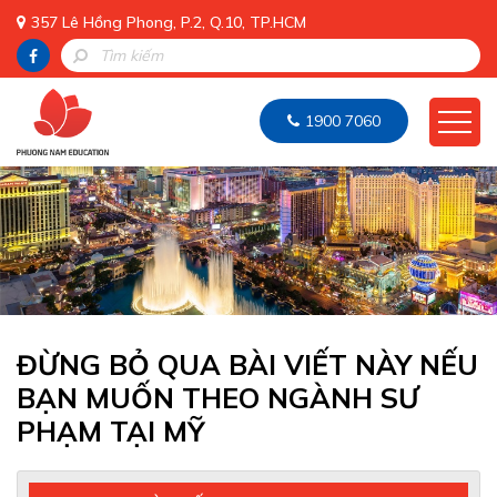
357 Lê Hồng Phong, P.2, Q.10, TP.HCM
1900 7060
ĐỪNG BỎ QUA BÀI VIẾT NÀY NẾU
BẠN MUỐN THEO NGÀNH SƯ
PHẠM TẠI MỸ