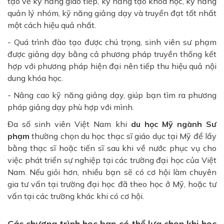
tạo về kỹ năng giao tiếp, kỹ năng tạo khóa học, kỹ năng
quản lý nhóm, kỹ năng giảng dạy và truyền đạt tốt nhất
một cách hiệu quả nhất.
- Quá trình đào tạo được chú trọng, sinh viên sư phạm
được giảng dạy bằng cả phương pháp truyền thống kết
hợp với phương pháp hiện đại nên tiếp thu hiệu quả nội
dung khóa học.
- Nâng cao kỹ năng giảng dạy, giúp bạn tìm ra phương
pháp giảng dạy phù hợp với mình.
Đa số sinh viên Việt Nam khi
du học Mỹ ngành Sư
phạm
thường chọn du học thạc sĩ giáo dục tại Mỹ để lấy
bằng thạc sĩ hoặc tiến sĩ sau khi về nước phục vụ cho
việc phát triển sự nghiệp tại các trường đại học của Việt
Nam. Nếu giỏi hơn, nhiều bạn sẽ có cơ hội làm chuyên
gia tư vấn tại trường đại học đã theo học ở Mỹ, hoặc tư
vấn tại các trường khác khi có cơ hội.
Các chương trình học bạn có thể lựa chọn khi học